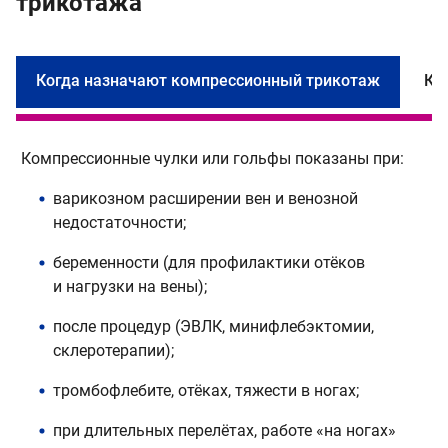
трикотажа
Когда назначают компрессионный трикотаж
Ка
Компрессионные чулки или гольфы показаны при:
В
(
варикозном расширении вен и венозной
с
недостаточности;
к
н
беременности (для профилактики отёков
и нагрузки на вены);
после процедур (ЭВЛК, минифлебэктомии,
склеротерапии);
тромбофлебите, отёках, тяжести в ногах;
при длительных перелётах, работе «на ногах»