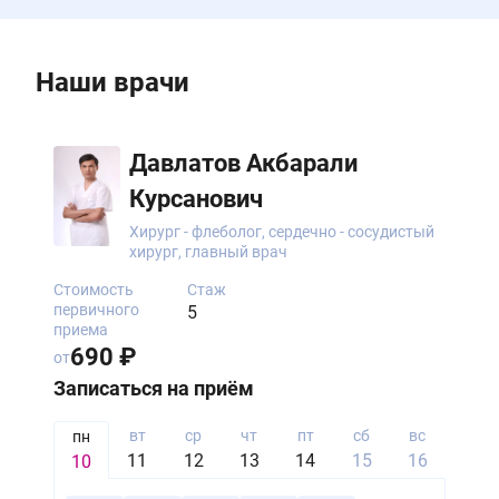
Наши врачи
Давлатов Акбарали
Курсанович
Хирург - флеболог, сердечно - сосудистый
хирург, главный врач
Стоимость
Стаж
первичного
5
приема
690 ₽
от
Записаться на приём
вт
ср
чт
пт
сб
вс
пн
пн
11
12
13
14
15
16
17
10