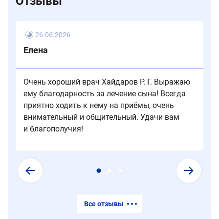
Отзывы
может
чувствует
результата.
порекомендовать
боли.
сдать
После
анализы
26.06.2026
окончания
и
действия
Елена
сделать
анестезии
УЗИ
возможен
вен,
небольшой
Очень хороший врач Хайдаров Р. Г. Выражаю
а
дискомфорт.
ему благодарность за лечение сына! Всегда
также
приятно ходить к нему на приёмы, очень
приобрести
внимательный и общительный. Удачи вам
компрессионный
и благополучия!
трикотаж.
Все отзывы