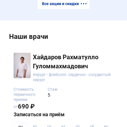
Все акции и скидки
Наши врачи
Хайдаров Рахматулло
Гуломмахмадович
Хирург - флеболог, сердечно - сосудистый
хирург
Стоимость
Стаж
первичного
5
приема
690 ₽
от
Записаться на приём
вт
ср
чт
пт
сб
вс
пн
пн