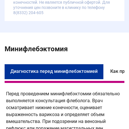
конечностей. Не является публичной офертой. Для
уточнения цен позвоните в клинику по телефону
8(8332) 204-605
Минифлебэктомия
Диагностика перед минифлебэктомией
Как про
Перед проведением минифлебэктомии обязательно
М
выполняется консультация флеболога. Врач
п
осматривает нижние конечности, оценивает
и
выраженность варикоза и определяет объем
в
вмешательства. При подозрении на венозный
н
рефлюкс или поражение магистральных вен
л