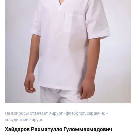
На вопросы отвечает Хирург - флеболог, сердечно -
сосудистый хирург
Хайдаров Рахматулло Гуломмахмадович