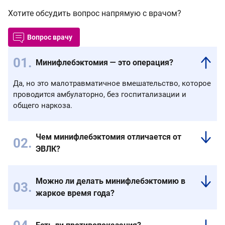
Хотите обсудить вопрос напрямую с врачом?
Вопрос врачу
Минифлебэктомия — это операция?
Да, но это малотравматичное вмешательство, которое
проводится амбулаторно, без госпитализации и
общего наркоза.
Чем минифлебэктомия отличается от
ЭВЛК?
ЭВЛК
применяется
Можно ли делать минифлебэктомию в
для
жаркое время года?
удаления
стволовых
Да,
вен
но