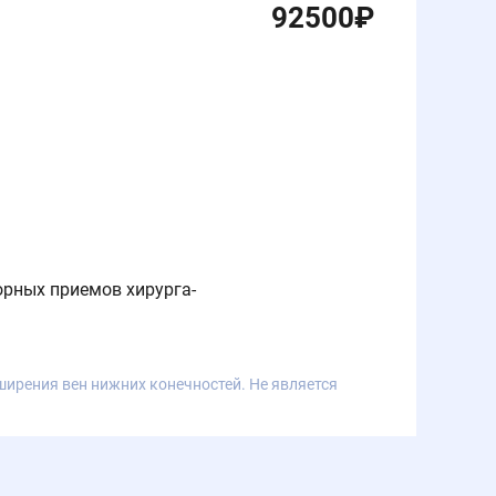
92500
₽
орных приемов хирурга-
ирения вен нижних конечностей. Не является