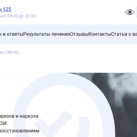
ы 125
 с 08:00 до 20:00
 и ответы
Результаты лечения
Отзывы
Контакты
Статьи о в
за (ЭВЛК)
зрезов и наркоза
УЗИ
 восстановлением