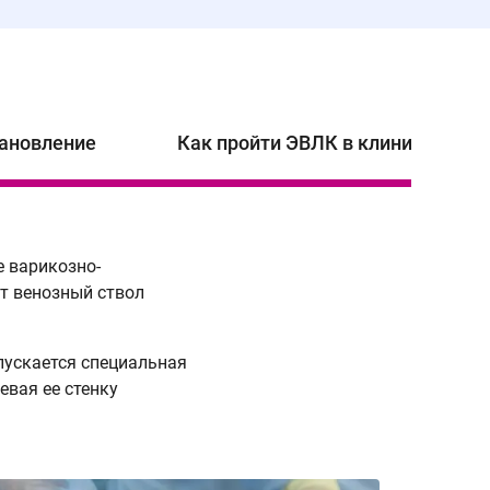
тановление
Как пройти ЭВЛК в клинике "Вари
е варикозно-
ЭВЛК при
т венозный ствол
наличии
Показан
апускается специальная
вари
евая ее стенку
хрон
вен
отёк
сосу