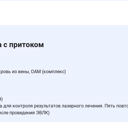
а c притоком
кровь из вены, ОАМ (комплекс)
й)
 для контроля результатов лазерного лечения. Пять повт
и после проведения ЭВЛК)