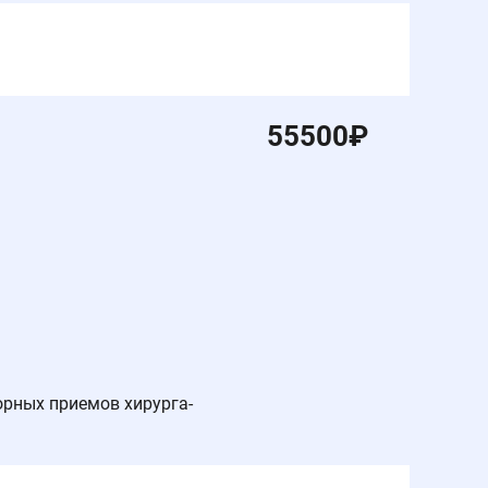
55500
₽
орных приемов хирурга-