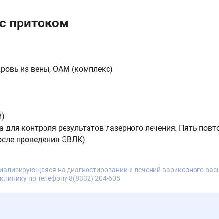
 c притоком
кровь из вены, ОАМ (комплекс)
й)
 для контроля результатов лазерного лечения. Пять повт
и после проведения ЭВЛК)
иализирующаяся на диагностировании и лечений варикозного расш
клинику по телефону 8(8332) 204-605