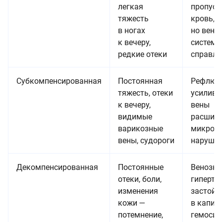
легкая
пропуск
тяжесть
кровь,
в ногах
но вено
к вечеру,
система
редкие отеки
справля
Субкомпенсированная
Постоянная
Рефлюк
тяжесть, отеки
усилива
к вечеру,
вены
видимые
расширя
варикозные
микроц
вены, судороги
нарушае
Декомпенсированная
Постоянные
Венозна
отеки, боли,
гипертен
изменения
застой
кожи —
в капил
потемнение,
гемоси