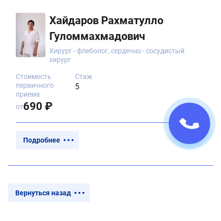
Хайдаров Рахматулло
Гуломмахмадович
Хирург - флеболог, сердечно - сосудистый
хирург
Стоимость
Стаж
первичного
5
приема
690 ₽
от
Подробнее
Вернуться назад