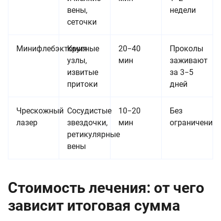
вены,
недели
сеточки
Минифлебэктомия
Крупные
20−40
Проколы
узлы,
мин
заживают
извитые
за 3−5
притоки
дней
Чрескожный
Сосудистые
10−20
Без
лазер
звездочки,
мин
ограничений
ретикулярные
вены
Стоимость лечения: от чего
зависит итоговая сумма