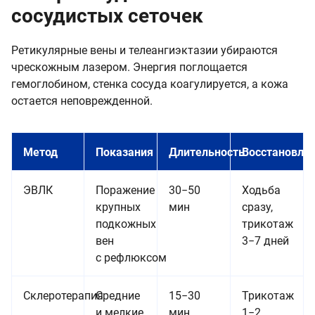
сосудистых сеточек
Ретикулярные вены и телеангиэктазии убираются
чрескожным лазером. Энергия поглощается
гемоглобином, стенка сосуда коагулируется, а кожа
остается неповрежденной.
Метод
Показания
Длительность
Восстановле
ЭВЛК
Поражение
30−50
Ходьба
крупных
мин
сразу,
подкожных
трикотаж
вен
3−7 дней
с рефлюксом
Склеротерапия
Средние
15−30
Трикотаж
и мелкие
мин
1−2