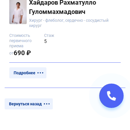
Хайдаров Рахматулло
Гуломмахмадович
Хирург - флеболог, сердечно - сосудистый
хирург
Стоимость
Стаж
первичного
5
приема
690 ₽
от
Подробнее
Вернуться назад