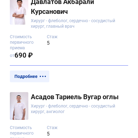
Давлатов Акбарали
Курсанович
Хирург - флеболог, сердечно - сосудистый
хирург, главный врач
Стоимость
Стаж
первичного
5
приема
690 ₽
от
Подробнее
Асадов Тариель Вугар оглы
Хирург - флеболог, сердечно - сосудистый
хирург, ангиолог
Стоимость
Стаж
первичного
5