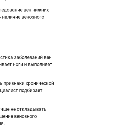
ледование вен нижних
ь наличие венозного
остика заболеваний вен
вает ноги и выполняет
ь признаки хронической
ециалист подбирает
лучше не откладывать
шение венозного
я.