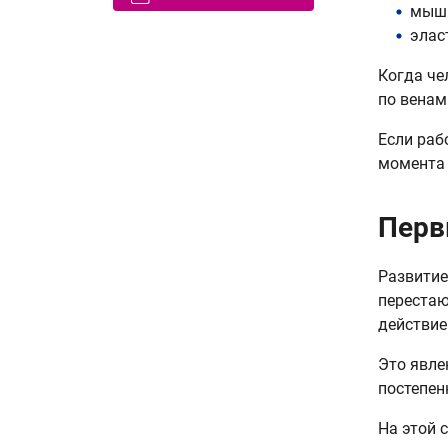
мышц
элас
Когда че
по венам
Если раб
момента 
Перв
Развитие
перестаю
действие
Это явле
постепен
На этой 