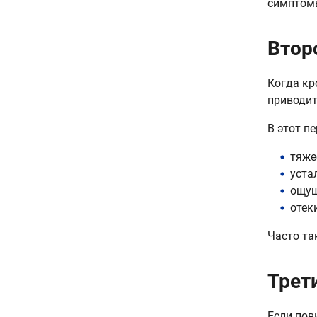
симптом
Втор
Когда кр
приводит
В этот п
тяже
уста
ощущ
отек
Часто та
Трет
Если пов