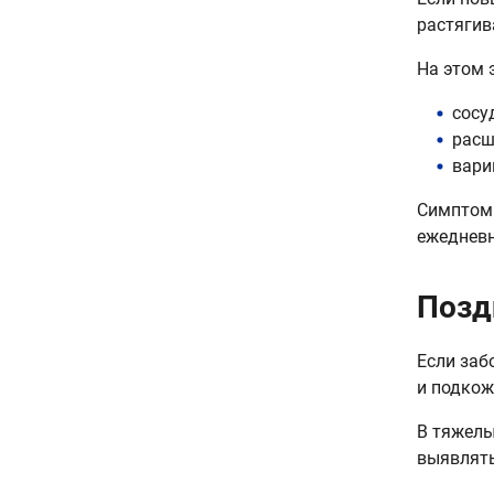
растягив
На этом 
сосу
расш
вари
Симптомы
ежедневн
Позд
Если заб
и подкож
В тяжелы
выявлять