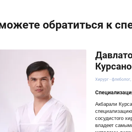
можете обратиться к сп
Давлато
Курсано
Хирург - флеболог,
Специализаци
Акбарали Курс
специализацию
сосудистого хи
владеет самым