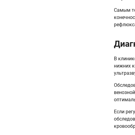
Самым то
конечнос
рефлюкса
Диаг
В клиник
нижних к
ультразв
Обследов
венозной
оптималь
Если рег
обследов
кровообр