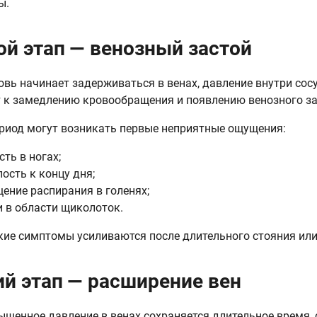
ы.
ой этап — венозный застой
овь начинает задерживаться в венах, давление внутри сос
 к замедлению кровообращения и появлению венозного за
ериод могут возникать первые неприятные ощущения:
сть в ногах;
лость к концу дня;
ение распирания в голенях;
и в области щиколоток.
кие симптомы усиливаются после длительного стояния или
ий этап — расширение вен
ышенное давление в венах сохраняется длительное время,