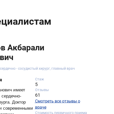
ециалистам
в Акбарали
вич
 сердечно - сосудистый хирург, главный врач
я
Стаж
5
анович имеет
Отзывы
61
 сердечно-
Смотреть все отзывы о
рурга. Доктор
враче
и современными
Стоимость первичного приема