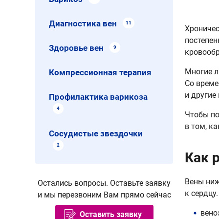
Диагностика вен
11
Хроничес
постепен
Здоровье вен
9
кровообр
Многие л
Компрессионная терапия
Со време
и другие
Профилактика варикоза
4
Чтобы по
в том, к
Сосудистые звездочки
2
Как 
Вены ниж
Остались вопросы. Оставьте заявку
к сердцу
и мы перезвоним Вам прямо сейчас
вено
Оставить заявку