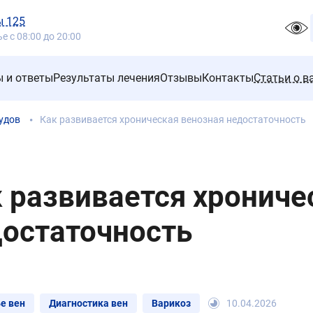
ы 125
 с 08:00 до 20:00
 и ответы
Результаты лечения
Отзывы
Контакты
Статьи о в
удов
Как развивается хроническая венозная недостаточность
 развивается хрониче
остаточность
е вен
Диагностика вен
Варикоз
10.04.2026