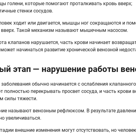
ы голени, которые помогают проталкивать кровь вверх;
тичные стенки сосудов.
ловек ходит или двигается, мышцы ног сокращаются и по
 вверх. Такой механизм называют мышечным насосом.
ота клапанов нарушается, часть крови начинает возвращат
может начинаться развитие хронической венозной недост
ый этап — нарушение работы вен
 заболевания обычно начинается с ослабления клапанного
т полностью перекрывать просвет сосуда, и часть крови 
м силы тяжести.
ние называют венозным рефлюксом. В результате давлени
но увеличиваться.
стадии внешние изменения могут отсутствовать, но челове