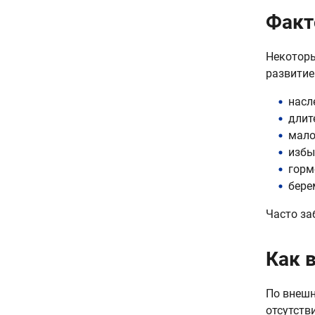
Факт
Некоторы
развитие
насл
длит
мало
избы
горм
бере
Часто за
Как 
По внешн
отсутств