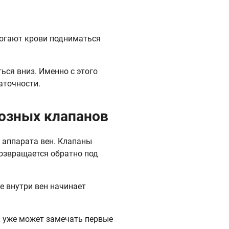
могают крови подниматься
ься вниз. Именно с этого
аточности.
озных клапанов
 аппарата вен. Клапаны
возвращается обратно под
е внутри вен начинает
к уже может замечать первые