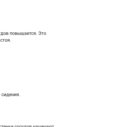
удов повышается. Это
стоя.
 сидения.
 стенки сосудов начинают