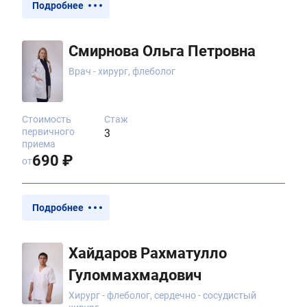
Подробнее
Смирнова Ольга Петровна
Врач - хирург, флеболог
Стоимость
Стаж
первичного
3
приема
690 ₽
от
Подробнее
Хайдаров Рахматулло
Гуломмахмадович
Хирург - флеболог, сердечно - сосудистый